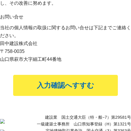
し、その改善に努めます。
お問い合せ
当社の個人情報の取扱に関するお問い合せは下記までご連絡く
ださい。
田中建設株式会社
〒758-0035
山口県萩市大字細工町44番地
建設業 国⼟交通⼤⾂（特・般−7）第29581号
⼀級建築⼠事務所 ⼭⼝県知事登録（H）第1321号
宅地建物取引業免許 国⼟交通（3）第3363号